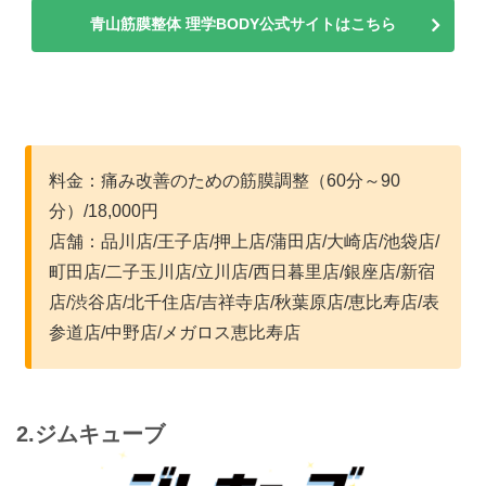
青山筋膜整体 理学BODY公式サイトはこちら
料金：痛み改善のための筋膜調整（60分～90
分）/18,000円
店舗：品川店/王子店/押上店/蒲田店/大崎店/池袋店/
町田店/二子玉川店/立川店/西日暮里店/銀座店/新宿
店/渋谷店/北千住店/吉祥寺店/秋葉原店/恵比寿店/表
参道店/中野店/メガロス恵比寿店
2.ジムキューブ